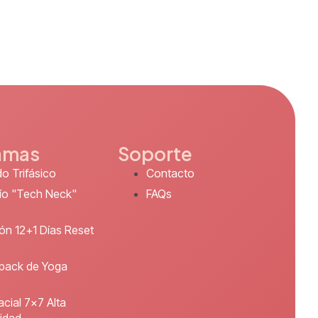
amas
Soporte
o Trifásico
Contacto
ío "Tech Neck"
FAQs
ón 12+1 Días Reset
pack de Yoga
acial 7x7 Alta