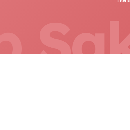
Inten
b Sa