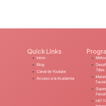
Quick Links
Progr
Inicio
Métod
Blog
Desaf
7días
Canal de Youtube
Marat
Acceso a la Academia
Facial
Super
Facial
HIIT F